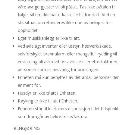
våre øvrige gjester vil bli påtalt. Tas ikke påtalen til
følge, vil umiddelbar utkastelse bli foretatt. Ved en
slik situasjon refunderes ikke noe av beløpet for
oppholdet.
Eget musikkanlegg er ikke tillatt.
Ved ødelagt inventar eller utstyr, hærverk/skade,
selvforskyldt brannalarm eller mangelfull rydding vil
erstatning bli avkrevd før avreise eller etterfakturert
personen som er ansvarlig for bookingen.
Enheten må kun benyttes av det antall personer den
er ment for.
Husdyr er ikke tillatt i Enheten.
Røyking er ikke tillatt i Enheten.
Enheten står til leietakers disposisjon i det tidspunkt
som framgår av bekreftelse/faktura.
RENGJØRING