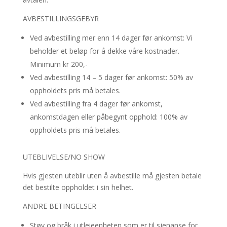
AVBESTILLINGSGEBYR
Ved avbestilling mer enn 14 dager før ankomst: Vi
beholder et beløp for å dekke våre kostnader.
Minimum kr 200,-
Ved avbestilling 14 – 5 dager før ankomst: 50% av
oppholdets pris må betales.
Ved avbestilling fra 4 dager før ankomst,
ankomstdagen eller påbegynt opphold: 100% av
oppholdets pris må betales.
UTEBLIVELSE/NO SHOW
Hvis gjesten uteblir uten å avbestille må gjesten betale
det bestilte oppholdet i sin helhet.
ANDRE BETINGELSER
Støy og bråk i utleieenheten som er til sjenanse for