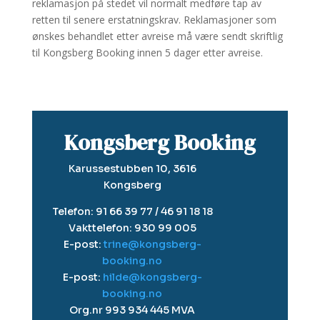
reklamasjon på stedet vil normalt medføre tap av
retten til senere erstatningskrav. Reklamasjoner som
ønskes behandlet etter avreise må være sendt skriftlig
til Kongsberg Booking innen 5 dager etter avreise.
Kongsberg Booking
Karussestubben 10, 3616
Kongsberg
Telefon: 91 66 39 77 / 46 91 18 18
Vakttelefon: 930 99 005
E-post:
trine@kongsberg-
booking.no
E-post:
hilde@kongsberg-
booking.no
Org.nr 993 934 445 MVA